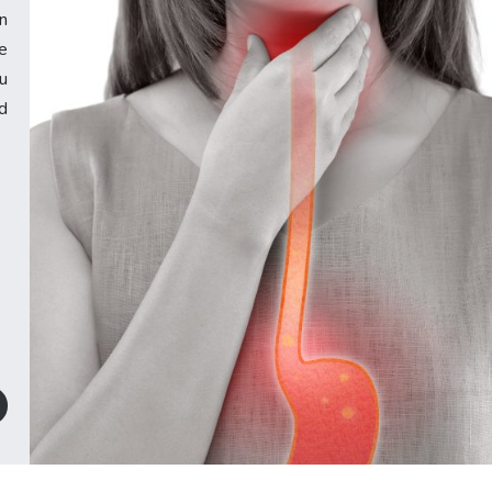
n
e
u
d