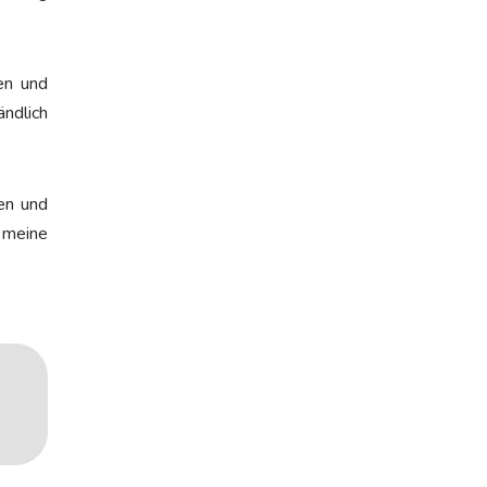
en und
ändlich
len und
n meine