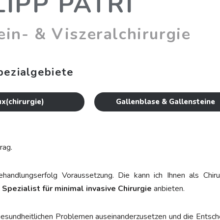
LIPP PATRI
ein- & Viszeralchirurgie
pezialgebiete
ux(chirurgie)
Gallenblase & Gallensteine
rag.
ehandlungserfolg Voraussetzung. Die kann ich Ihnen als Chiru
s
Spezialist für minimal invasive Chirurgie
anbieten.
 gesundheitlichen Problemen auseinanderzusetzen und die Entsc